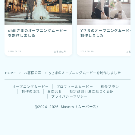
chiiiさまのオープニングムービー
Yさまのオープニングムービー
を制作しました
制作しました
2025.04.29
2025.08.30
お客様の声
お客様
HOME
お客様の声
yさまのオープニングムービーを制作しました
＞
＞
オープニングムービー
プロフィールムービー
料金プラン
制作の流れ
お問合せ
特定商取引法に基づく表記
プライバシーポリシー
2024–2026 Movers（ムーバース）
まずは公式LINE登録から！