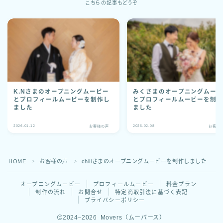
こちらの記事もどうぞ
K.Nさまのオープニングムービー
みくさまのオープニングムー
とプロフィールムービーを制作し
とプロフィールムービーを制
ました
ました
2026.01.12
2026.02.08
お客様の声
お客様
HOME
お客様の声
chiiiさまのオープニングムービーを制作しました
＞
＞
オープニングムービー
プロフィールムービー
料金プラン
制作の流れ
お問合せ
特定商取引法に基づく表記
プライバシーポリシー
2024–2026 Movers（ムーバース）