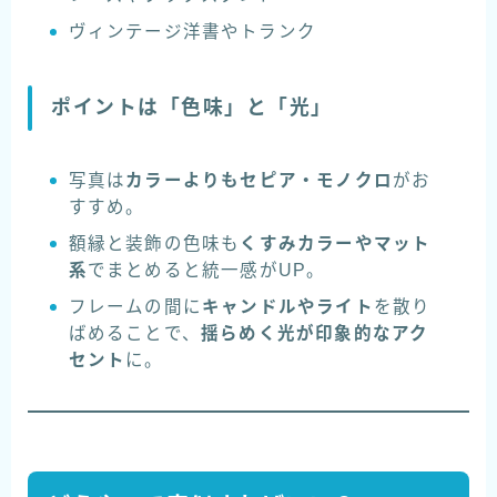
ヴィンテージ洋書やトランク
ポイントは「色味」と「光」
写真は
カラーよりもセピア・モノクロ
がお
すすめ。
額縁と装飾の色味も
くすみカラーやマット
系
でまとめると統一感がUP。
フレームの間に
キャンドルやライト
を散り
ばめることで、
揺らめく光が印象的なアク
セント
に。