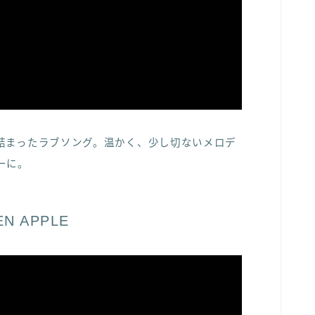
詰まったラブソング。温かく、少し切ないメロデ
ーに。
N APPLE