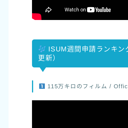
ISUM週間申請ランキングTO
更新）
115万キロのフィルム / Offici