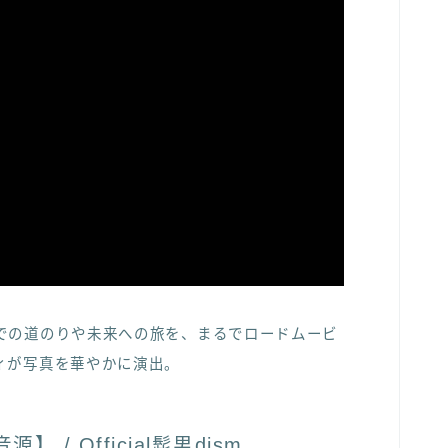
での道のりや未来への旅を、まるでロードムービ
ィが写真を華やかに演出。
/ Official髭男dism