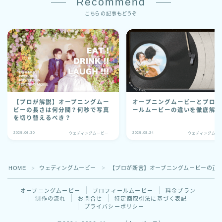
Recommend
こちらの記事もどうぞ
【プロが解説】オープニングムー
オープニングムービーとプロ
ビーの長さは何分間？何秒で写真
ールムービーの違いを徹底解
を切り替えるべき？
2025.06.30
2025.08.24
ウェディングムービー
ウェディングムー
HOME
ウェディングムービー
【プロが断言】オープニングムービーの正解
＞
＞
オープニングムービー
プロフィールムービー
料金プラン
制作の流れ
お問合せ
特定商取引法に基づく表記
プライバシーポリシー